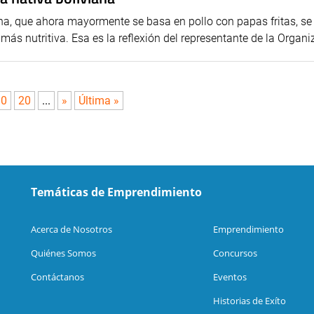
iana, que ahora mayormente se basa en pollo con papas fritas, s
ás nutritiva. Esa es la reflexión del representante de la Organiz
10
20
...
»
Última »
Temáticas de Emprendimiento
Acerca de Nosotros
Emprendimiento
Quiénes Somos
Concursos
Contáctanos
Eventos
Historias de Exíto