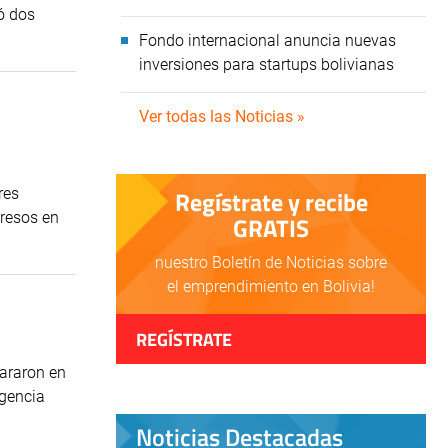
ró dos
Fondo internacional anuncia nuevas
inversiones para startups bolivianas
Ver todas las Noticias »
res
Regístrate y recibe
gresos en
GRATIS
nuestro Boletín de Noticias sobre
el emprendimiento en Bolivia!
REGÍSTRATE
lararon en
rgencia
Noticias Destacadas