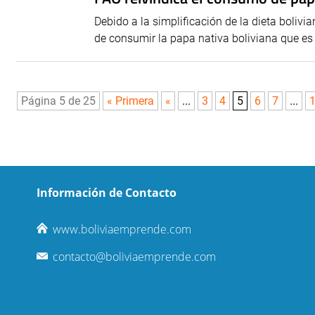
Debido a la simplificación de la dieta boliv
de consumir la papa nativa boliviana que es m
Página 5 de 25
« Primera
«
...
3
4
5
6
7
...
Información de Contacto
www.boliviaemprende.com
contacto@boliviaemprende.com