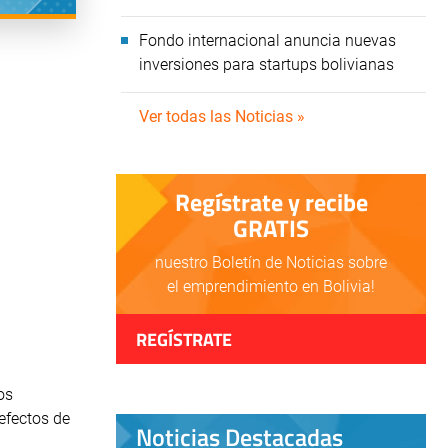
Fondo internacional anuncia nuevas
inversiones para startups bolivianas
Ver todas las Noticias »
Regístrate y recibe
GRATIS
nuestro Boletín de Noticias sobre
el emprendimiento en Bolivia!
REGÍSTRATE
os
 efectos de
Noticias Destacadas