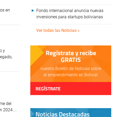
cos en
Fondo internacional anuncia nuevas
inversiones para startups bolivianas
Ver todas las Noticias »
o y
Regístrate y recibe
regado,
GRATIS
nuestro Boletín de Noticias sobre
el emprendimiento en Bolivia!
REGÍSTRATE
rme del
 2024....
Noticias Destacadas