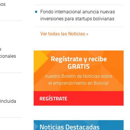
ños
Fondo internacional anuncia nuevas
inversiones para startups bolivianas
Ver todas las Noticias »
e
cionales
Regístrate y recibe
GRATIS
nuestro Boletín de Noticias sobre
el emprendimiento en Bolivia!
REGÍSTRATE
incluida
Noticias Destacadas