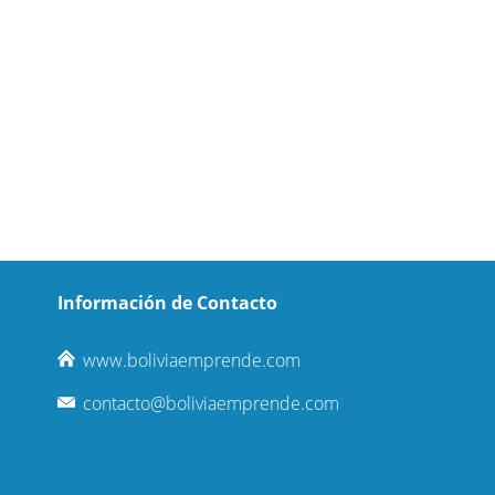
Información de Contacto
www.boliviaemprende.com
contacto@boliviaemprende.com