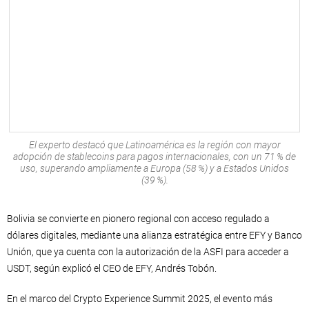
El experto destacó que Latinoamérica es la región con mayor
adopción de stablecoins para pagos internacionales, con un 71 % de
uso, superando ampliamente a Europa (58 %) y a Estados Unidos
(39 %).
Bolivia se convierte en pionero regional con acceso regulado a
dólares digitales, mediante una alianza estratégica entre EFY y Banco
Unión, que ya cuenta con la autorización de la ASFI para acceder a
USDT, según explicó el CEO de EFY, Andrés Tobón.
En el marco del Crypto Experience Summit 2025, el evento más