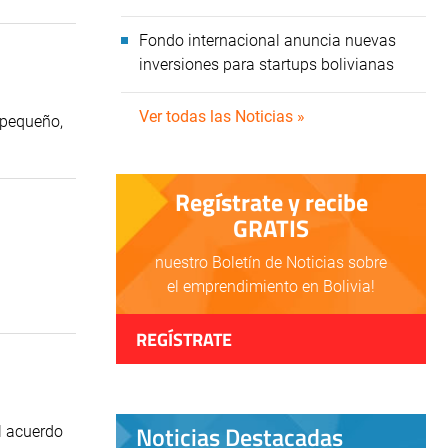
Fondo internacional anuncia nuevas
inversiones para startups bolivianas
Ver todas las Noticias »
s pequeño,
Regístrate y recibe
GRATIS
nuestro Boletín de Noticias sobre
el emprendimiento en Bolivia!
REGÍSTRATE
Noticias Destacadas
l acuerdo