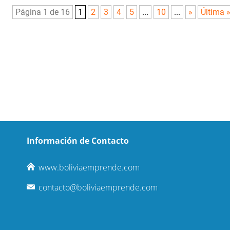
Página 1 de 16
1
2
3
4
5
...
10
...
»
Última 
Información de Contacto
www.boliviaemprende.com
contacto@boliviaemprende.com