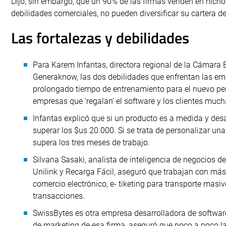
Dijo, sin embargo, que un 90% de las firmas venden en nicho
debilidades comerciales, no pueden diversificar su cartera de 
Las fortalezas y debilidades
Para Karem Infantas, directora regional de la Cámara B
Generaknow, las dos debilidades que enfrentan las emp
prolongado tiempo de entrenamiento para el nuevo pe
empresas que ‘regalan’ el software y los clientes mucha
Infantas explicó que si un producto es a medida y desa
superar los $us 20.000. Si se trata de personalizar una
supera los tres meses de trabajo.
Silvana Sasaki, analista de inteligencia de negocios 
Unilink y Recarga Fácil, aseguró que trabajan con más
comercio electrónico, e- tiketing para transporte masi
transacciones.
SwissBytes es otra empresa desarrolladora de softwar
de marketing de esa firma, aseguró que poco a poco l