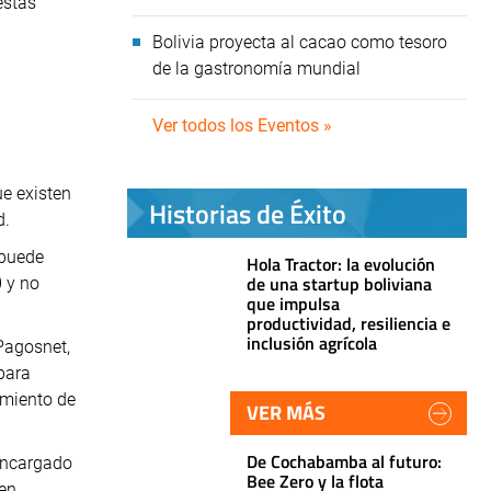
estas
Bolivia proyecta al cacao como tesoro
de la gastronomía mundial
Ver todos los Eventos »
e existen
Historias de Éxito
d.
 puede
Hola Tractor: la evolución
de una startup boliviana
0 y no
que impulsa
productividad, resiliencia e
inclusión agrícola
 Pagosnet,
para
amiento de
VER MÁS
De Cochabamba al futuro:
encargado
Bee Zero y la flota
 en