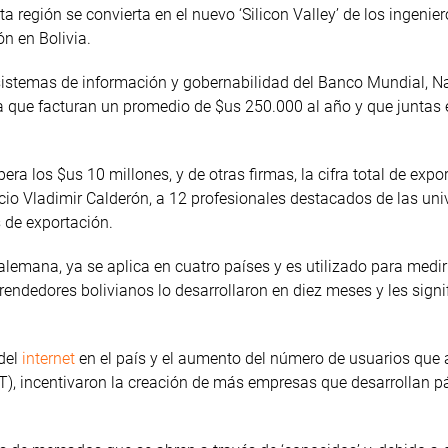
a región se convierta en el nuevo ‘Silicon Valley’ de los ingenie
ón en Bolivia.
 sistemas de información y gobernabilidad del Banco Mundial, N
ia que facturan un promedio de $us 250.000 al año y que juntas
ra los $us 10 millones, y de otras firmas, la cifra total de expo
ocio Vladimir Calderón, a 12 profesionales destacados de las un
 de exportación.
alemana, ya se aplica en cuatro países y es utilizado para medir
endedores bolivianos lo desarrollaron en diez meses y les signi
 del
internet
en el país y el aumento del número de usuarios que 
ATT), incentivaron la creación de más empresas que desarrollan 