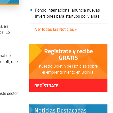
Fondo internacional anuncia nuevas
inversiones para startups bolivianas
as en
Ver todas las Noticias »
os. Lo
Regístrate y recibe
GRATIS
nal de
osoft, que
nuestro Boletín de Noticias sobre
el emprendimiento en Bolivia!
REGÍSTRATE
ste sector,
y
Noticias Destacadas