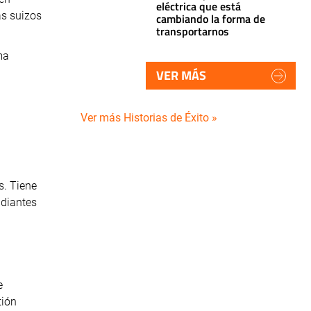
eléctrica que está
as suizos
cambiando la forma de
transportarnos
ma
VER MÁS
Ver más Historias de Éxito »
s. Tiene
udiantes
e
tión