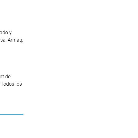
cado y
esa, Armaq,
nt de
 Todos los