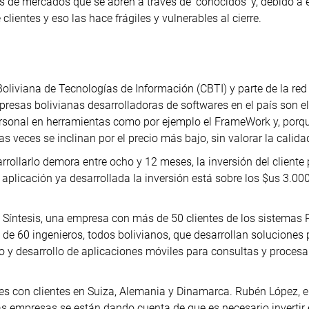
s de mercados que se abren a través de ‘conocidos’ y, debido a 
clientes y eso las hace frágiles y vulnerables al cierre.
oliviana de Tecnologías de Información (CBTI) y parte de la red
resas bolivianas desarrolladoras de softwares en el país son el
rsonal en herramientas como por ejemplo el FrameWork y, porqu
s veces se inclinan por el precio más bajo, sin valorar la calida
rrollarlo demora entre ocho y 12 meses, la inversión del cliente
 aplicación ya desarrollada la inversión está sobre los $us 3.00
de Síntesis, una empresa con más de 50 clientes de los sistemas
 de 60 ingenieros, todos bolivianos, que desarrollan soluciones 
vo y desarrollo de aplicaciones móviles para consultas y proces
es con clientes en Suiza, Alemania y Dinamarca. Rubén López, 
as empresas se están dando cuenta de que es necesario invertir