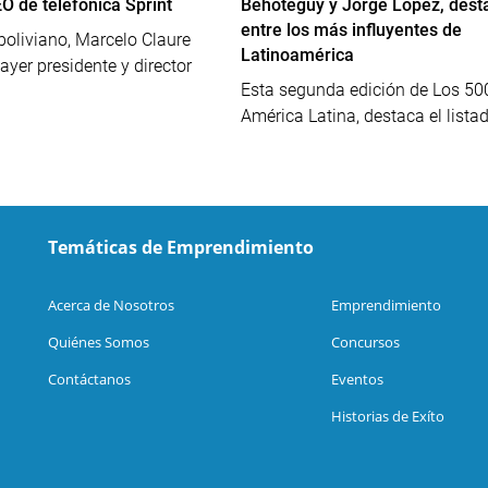
O de telefónica Sprint
Behoteguy y Jorge Lopez, dest
entre los más influyentes de
boliviano, Marcelo Claure
Latinoamérica
yer presidente y director
Esta segunda edición de Los 50
América Latina, destaca el listad
Temáticas de Emprendimiento
Acerca de Nosotros
Emprendimiento
Quiénes Somos
Concursos
Contáctanos
Eventos
Historias de Exíto