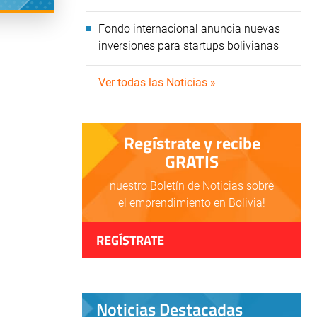
Fondo internacional anuncia nuevas
inversiones para startups bolivianas
Ver todas las Noticias »
Regístrate y recibe
GRATIS
nuestro Boletín de Noticias sobre
el emprendimiento en Bolivia!
REGÍSTRATE
Noticias Destacadas