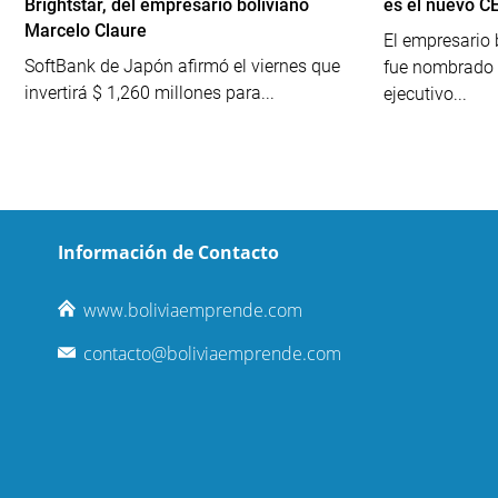
Brightstar, del empresario boliviano
es el nuevo CE
Marcelo Claure
El empresario 
SoftBank de Japón afirmó el viernes que
fue nombrado a
invertirá $ 1,260 millones para...
ejecutivo...
Información de Contacto
www.boliviaemprende.com
contacto@boliviaemprende.com