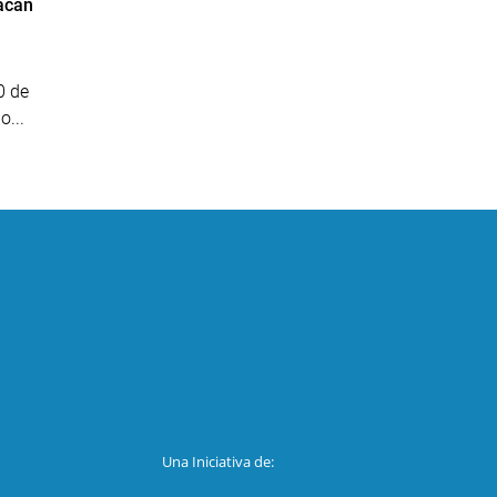
acan
0 de
o...
Una Iniciativa de: