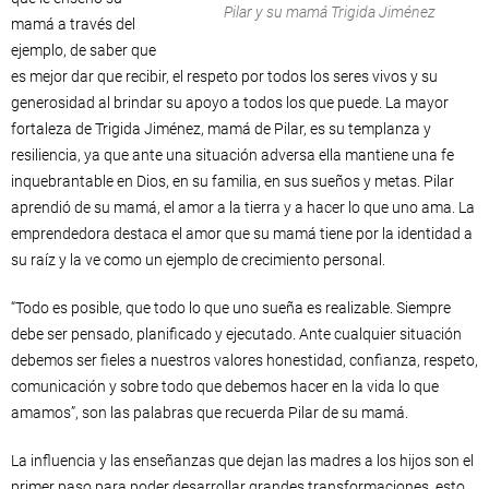
Pilar y su mamá Trigida Jiménez
mamá a través del
ejemplo, de saber que
es mejor dar que recibir, el respeto por todos los seres vivos y su
generosidad al brindar su apoyo a todos los que puede. La mayor
fortaleza de Trigida Jiménez, mamá de Pilar, es su templanza y
resiliencia, ya que ante una situación adversa ella mantiene una fe
inquebrantable en Dios, en su familia, en sus sueños y metas. Pilar
aprendió de su mamá, el amor a la tierra y a hacer lo que uno ama.
La
emprendedora destaca el amor que su mamá tiene por la identidad a
su raíz y la ve como un ejemplo de crecimiento personal.
“Todo es posible, que todo lo que uno sueña es realizable. Siempre
debe ser pensado, planificado y ejecutado. Ante cualquier situación
debemos ser fieles a nuestros valores honestidad, confianza, respeto,
comunicación y sobre todo que debemos hacer en la vida lo que
amamos”, son las palabras que recuerda Pilar de su mamá.
La influencia y las enseñanzas que dejan las madres a los hijos son el
primer paso para poder desarrollar grandes transformaciones, esto