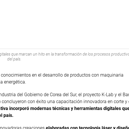
igitales que marcan un hito en la transformación de los procesos productiv
del país.
os conocimientos en el desarrollo de productos con maquinaria
a energética.
dustria del Gobierno de Corea del Sur, el proyecto K-Lab y el B
concluyeron con éxito una capacitación innovadora en corte y
ativa incorporó modernas técnicas y herramientas digitales q
l país.
innovadoras creaciones
elaboradas con tecnología láser y diseño