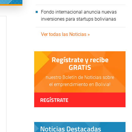
Fondo internacional anuncia nuevas
inversiones para startups bolivianas
Ver todas las Noticias »
Regístrate y recibe
GRATIS
nuestro Boletín de Noticias sobre
el emprendimiento en Bolivia!
REGÍSTRATE
Noticias Destacadas