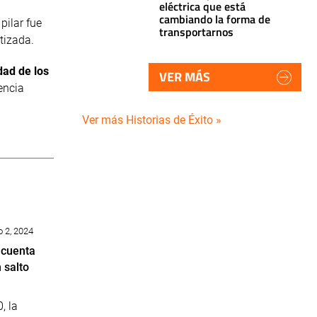
eléctrica que está
cambiando la forma de
pilar fue
transportarnos
tizada.
dad de los
VER MÁS
encia
Ver más Historias de Éxito »
o 2, 2024
 cuenta
 salto
, la