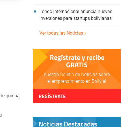
Fondo internacional anuncia nuevas
inversiones para startups bolivianas
Ver todas las Noticias »
Regístrate y recibe
GRATIS
nuestro Boletín de Noticias sobre
el emprendimiento en Bolivia!
REGÍSTRATE
 de quinua,
su
Noticias Destacadas