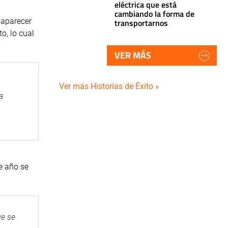
eléctrica que está
cambiando la forma de
saparecer
transportarnos
o, lo cual
VER MÁS
Ver más Historias de Éxito »
a
e año se
ue se