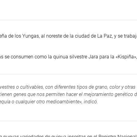
eña de los Yungas, al noreste de la ciudad de La Paz, y se trabaj
as se consumen como la quinua silvestre Jara para la «Kispiña»
stres o cultivables, con diferentes tipos de grano, color y otras
 tienen genes que nos permiten hacer el mejoramiento genético d
sequía o cualquier otro medioambiente», indicó.
nuevas variedades de quinua inscritas en el Registro Nacional