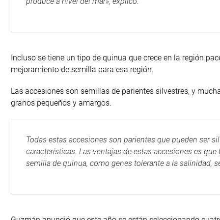
produce a nivel del mar», explicó.
Incluso se tiene un tipo de quinua que crece en la región pac
mejoramiento de semilla para esa región.
Las accesiones son semillas de parientes silvestres, y much
granos pequeños y amargos.
Todas estas accesiones son parientes que pueden ser silve
características. Las ventajas de estas accesiones es que
semilla de quinua, como genes tolerante a la salinidad, 
Guzmán anunció que este año se están seleccionando cuatro 