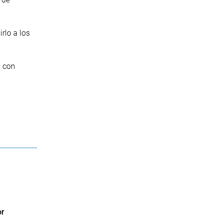
rlo a los
y con
or