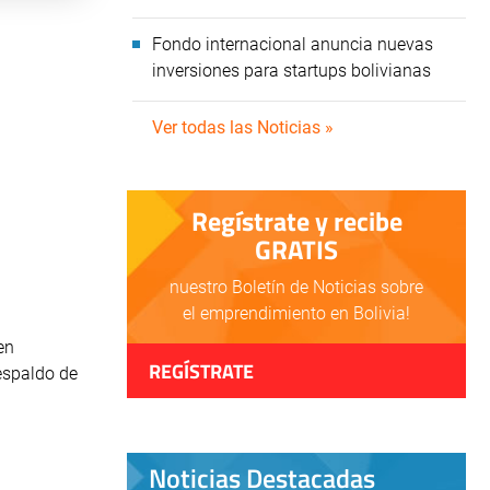
Fondo internacional anuncia nuevas
inversiones para startups bolivianas
Ver todas las Noticias »
Regístrate y recibe
GRATIS
nuestro Boletín de Noticias sobre
el emprendimiento en Bolivia!
en
REGÍSTRATE
espaldo de
Noticias Destacadas