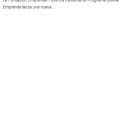
La Fundación Emprender Futuro a través de su Programa Bolivia
Emprende lanza una nueva...