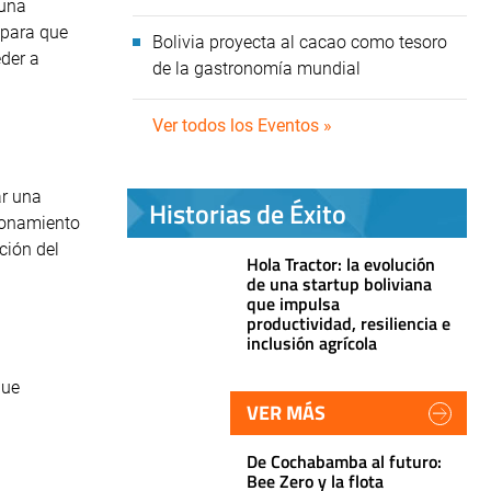
 una
 para que
Bolivia proyecta al cacao como tesoro
eder a
de la gastronomía mundial
Ver todos los Eventos »
ar una
Historias de Éxito
cionamiento
ción del
Hola Tractor: la evolución
de una startup boliviana
que impulsa
productividad, resiliencia e
inclusión agrícola
que
VER MÁS
De Cochabamba al futuro:
Bee Zero y la flota