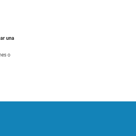
lar una
nes o