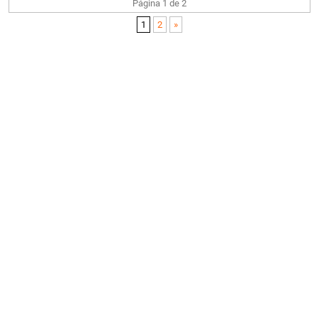
Página 1 de 2
1
2
»