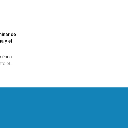
minar de
a y el
mérica
ó el...