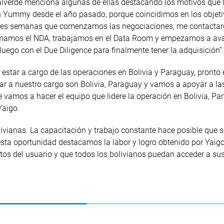
lverde menciona algunas de ellas destacando los motivos que l
on Yummy desde el año pasado, porque coincidimos en los objet
 tres semanas que comenzamos las negociaciones, me contactar
firmamos el NDA, trabajamos en el Data Room y empezamos a av
luego con el Due Diligence para finalmente tener la adquisición”.
estar a cargo de las operaciones en Bolivia y Paraguay, pronto
ar a nuestro cargo son Bolivia, Paraguay y vamos a apoyar a la
e vamos a hacer el equipo que lidere la operación en Bolivia, Pa
Yaigo.
bolivianas. La capacitación y trabajo constante hace posible que
esta oportunidad destacamos la labor y logro obtenido por Yaigo
ntos del usuario y que todos los bolivianos puedan acceder a sus