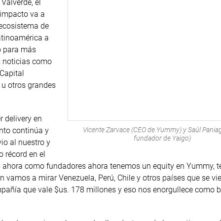
 Valverde, él
 impacto va a
 ecosistema de
atinoamérica a
no para más
 noticias como
Capital
 u otros grandes
r delivery en
Vicente Zarvace (CEO de Yummy) y Saúl Pania
ento continúa y
fundador de Yaigo)
io al nuestro y
to récord en el
tros ahora como fundadores ahora tenemos un equity en Yummy,
 vamos a mirar Venezuela, Perú, Chile y otros países que se vie
añía que vale $us. 178 millones y eso nos enorgullece como bo