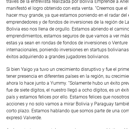
través de la entrevista realizada por Bolivia Emprende a Ariel
manifestó el logro obtenido con esta venta. “Creemos que el
hacer muy grande, ya que estamos poniendo en el radar del
emprendedores y de fondos de inversiones de la región de L
Bolivia eso nos llena de orgullo. Estamos abriendo el cami
emprendimientos, estamos seguros de que vamos a ver más
estas ya sean en rondas de fondos de inversiones o Venture 
internacionales, poniendo inversiones en startups bolivianas
éxitos adquiriendo a grandes jugadores bolivianos.
Si bien Yaigo ya tuvo un crecimiento disruptivo y fue el prime
tener presencia en diferentes países en la región, su crecimi
ahora lo hace junto a Yummy. “Solamente hubo un éxito prev
fue de siete dígitos, el nuestro llegó a ocho dígitos, es un éxi
país y estamos felices por ello. Estamos felices que noso
acciones y no solo vamos a mirar Bolivia y Paraguay también
corto plazo. Estamos hablando que somos parte de una comp
expresó Valverde.