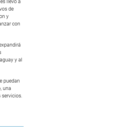
es llevó a
ivos de
on y
anzar con
 expandirá
s
raguay y al
 se puedan
, una
 servicios.