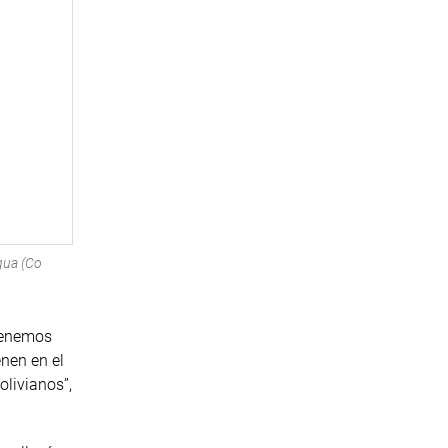
gua (Co
 tenemos
nen en el
livianos”,