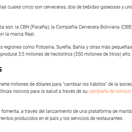
e las cuales cinco son cerveceras, dos de bebidas gaseosas y un
za son: la CBN (Paceña); la Compañía Cervecera Boliviana (CBB)
on la marca Real.
us regiones como Potosina, Sureña, Bahía y otras más pequeña
produce 3,5 millones de hectolitros (350 millones de litros) año.
s
vierte millones de dólares para “cambiar los hábitos” de la soci
licas nocivos para la salud a través de su
campaña de consu
 fomenta, a través del lanzamiento de una plataforma de maridaj
entos producidos en el país y los servicios de restaurantes.