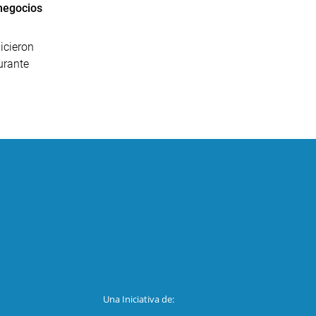
 negocios
icieron
urante
Una Iniciativa de: