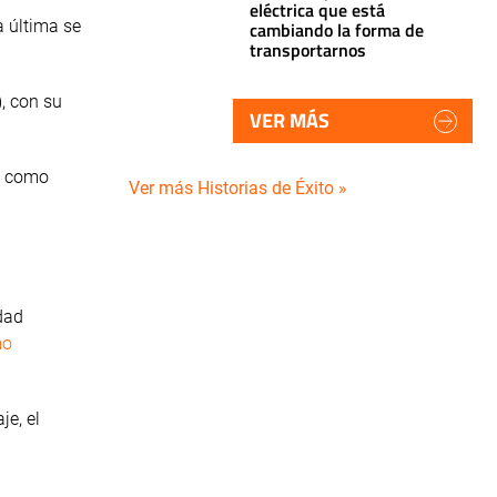
eléctrica que está
a última se
cambiando la forma de
transportarnos
, con su
VER MÁS
s como
Ver más Historias de Éxito »
edad
mo
e, el