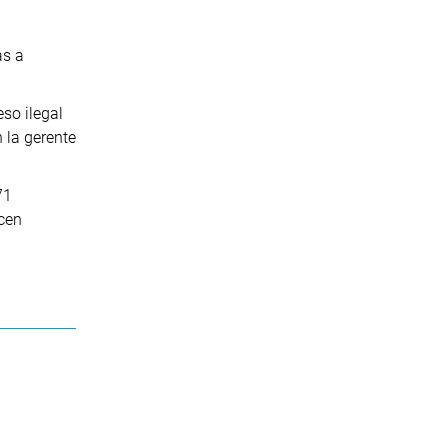
as a
eso ilegal
n la gerente
71
ucen