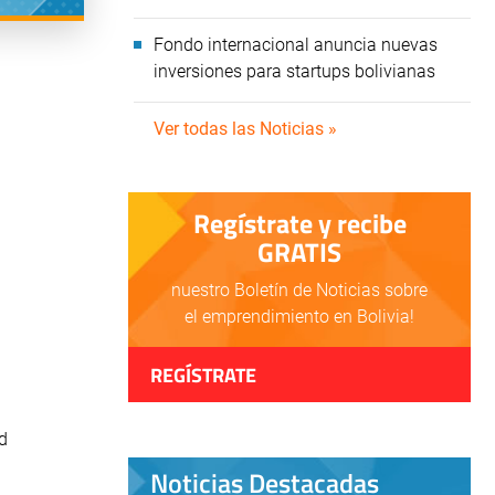
Fondo internacional anuncia nuevas
inversiones para startups bolivianas
Ver todas las Noticias »
Regístrate y recibe
GRATIS
nuestro Boletín de Noticias sobre
el emprendimiento en Bolivia!
REGÍSTRATE
d
Noticias Destacadas