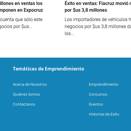
llones en ventas los
Éxito en ventas: Fiacruz movió
imponen en Expocruz
por $us 3,8 millones
 cuenta que sólo este
Los importadores de vehículos h
gocios por $us...
negocios por $us 3,8 millones d
los...
Temáticas de Emprendimiento
Acerca de Nosotros
Emprendimiento
Quiénes Somos
Concursos
Contáctanos
Eventos
Historias de Exíto