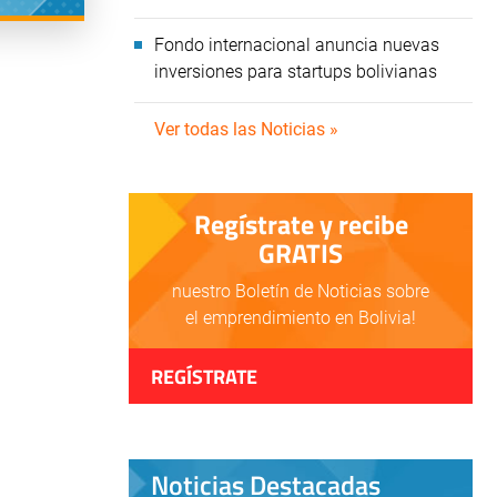
Fondo internacional anuncia nuevas
inversiones para startups bolivianas
Ver todas las Noticias »
Regístrate y recibe
GRATIS
nuestro Boletín de Noticias sobre
el emprendimiento en Bolivia!
REGÍSTRATE
Noticias Destacadas