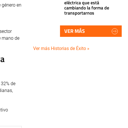
eléctrica que está
e género en
cambiando la forma de
transportarnos
VER MÁS
sector
de mano de
Ver más Historias de Éxito »
ra
l 32% de
dianas,
tivo