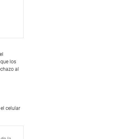
el
 que los
echazo al
el celular
 de la