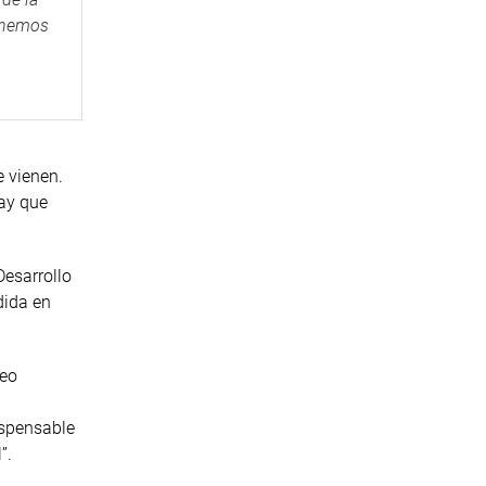
binemos
e vienen.
Hay que
Desarrollo
dida en
leo
ispensable
”.