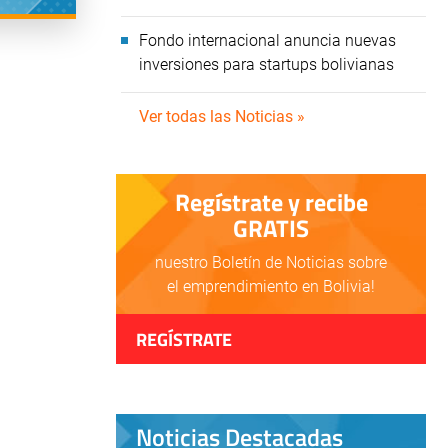
Fondo internacional anuncia nuevas
inversiones para startups bolivianas
Ver todas las Noticias »
Regístrate y recibe
GRATIS
nuestro Boletín de Noticias sobre
el emprendimiento en Bolivia!
REGÍSTRATE
Noticias Destacadas