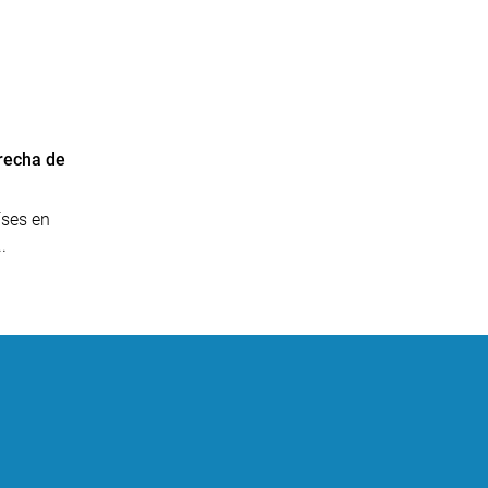
n
brecha de
íses en
.