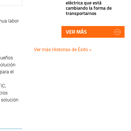
eléctrica que está
cambiando la forma de
transportarnos
inua labor
VER MÁS
Ver más Historias de Éxito »
equeños
solución
para el
IC,
cios
 solución