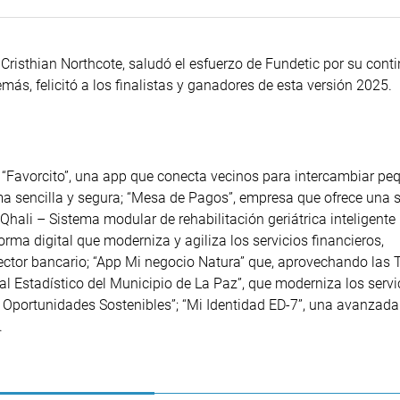
Cristhian Northcote, saludó el esfuerzo de Fundetic por su cont
más, felicitó a los finalistas y ganadores de esta versión 2025.
 “Favorcito”, una app que conecta vecinos para intercambiar p
a sencilla y segura; “Mesa de Pagos”, empresa que ofrece una 
“Qhali – Sistema modular de rehabilitación geriátrica inteligente 
orma digital que moderniza y agiliza los servicios financieros,
sector bancario; “App Mi negocio Natura” que, aprovechando las T
tal Estadístico del Municipio de La Paz”, que moderniza los servi
Oportunidades Sostenibles”; “Mi Identidad ED-7”, una avanzada
.