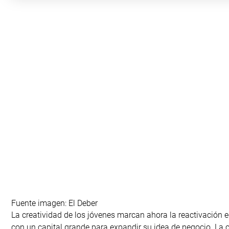
Fuente imagen: El Deber
La creatividad de los jóvenes marcan ahora la reactivación
con un capital grande para expandir su idea de negocio. La 