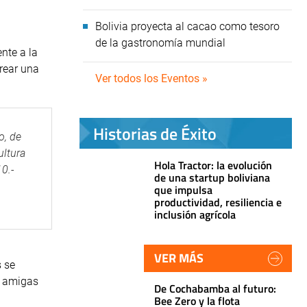
Bolivia proyecta al cacao como tesoro
de la gastronomía mundial
nte a la
crear una
Ver todos los Eventos »
Historias de Éxito
o, de
ultura
Hola Tractor: la evolución
10.-
de una startup boliviana
que impulsa
productividad, resiliencia e
inclusión agrícola
VER MÁS
 se
, amigas
De Cochabamba al futuro:
Bee Zero y la flota