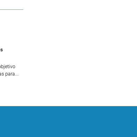
as
objetivo
s para...