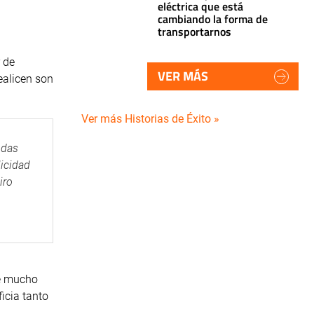
eléctrica que está
cambiando la forma de
transportarnos
 de
VER MÁS
ealicen son
Ver más Historias de Éxito »
ndas
licidad
iro
ne mucho
icia tanto