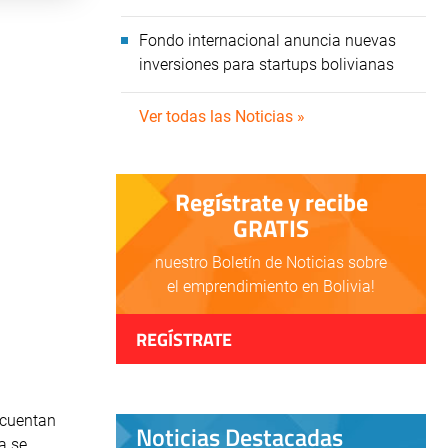
Fondo internacional anuncia nuevas
inversiones para startups bolivianas
Ver todas las Noticias »
Regístrate y recibe
GRATIS
nuestro Boletín de Noticias sobre
el emprendimiento en Bolivia!
REGÍSTRATE
 cuentan
Noticias Destacadas
a se