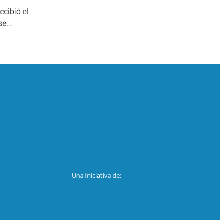
ecibió el
e...
Una Iniciativa de: