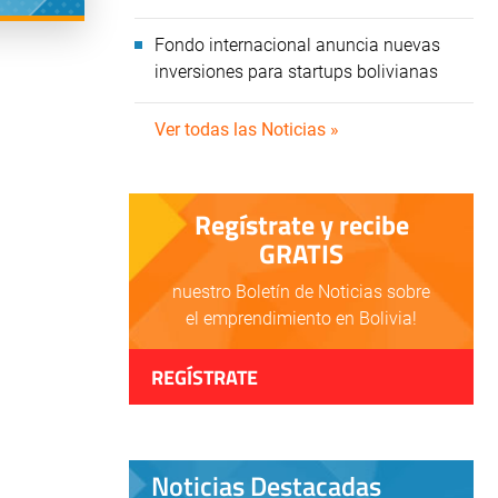
Fondo internacional anuncia nuevas
inversiones para startups bolivianas
Ver todas las Noticias »
Regístrate y recibe
GRATIS
nuestro Boletín de Noticias sobre
el emprendimiento en Bolivia!
REGÍSTRATE
Noticias Destacadas