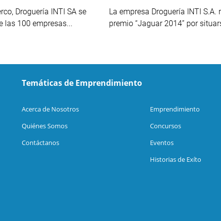
co, Droguería INTI SA se
La empresa Droguería INTI S.A. r
e las 100 empresas...
premio “Jaguar 2014” por situars
Temáticas de Emprendimiento
Acerca de Nosotros
Emprendimiento
Quiénes Somos
Concursos
Contáctanos
Eventos
Historias de Exíto