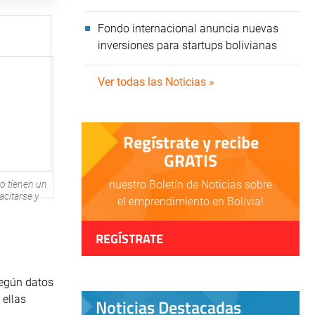
Fondo internacional anuncia nuevas
inversiones para startups bolivianas
Ver todas las Noticias »
Regístrate y recibe
GRATIS
nuestro Boletín de Noticias sobre
o tienen un
citarse y
el emprendimiento en Bolivia!
REGÍSTRATE
según datos
 ellas
Noticias Destacadas