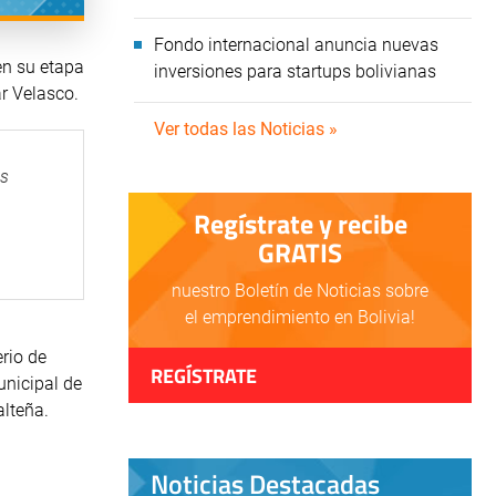
Fondo internacional anuncia nuevas
en su etapa
inversiones para startups bolivianas
r Velasco.
Ver todas las Noticias »
os
Regístrate y recibe
GRATIS
nuestro Boletín de Noticias sobre
el emprendimiento en Bolivia!
rio de
REGÍSTRATE
unicipal de
alteña.
Noticias Destacadas