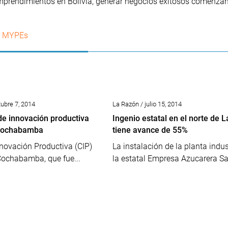
emprendimientos en Bolivia, generar negocios exitosos comenzan
MYPEs
ubre 7, 2014
La Razón / julio 15, 2014
de innovación productiva
Ingenio estatal en el norte de 
 Cochabamba
tiene avance de 55%
nnovación Productiva (CIP)
La instalación de la planta indus
Cochabamba, que fue...
la estatal Empresa Azucarera Sa