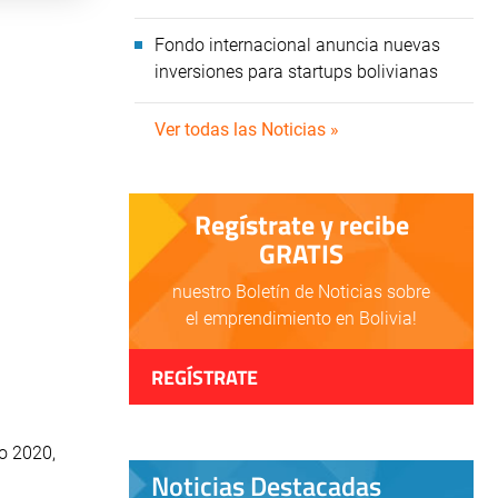
Fondo internacional anuncia nuevas
inversiones para startups bolivianas
Ver todas las Noticias »
Regístrate y recibe
GRATIS
nuestro Boletín de Noticias sobre
el emprendimiento en Bolivia!
REGÍSTRATE
ño 2020,
Noticias Destacadas