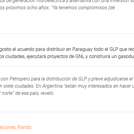
os de generación hidroeléctrica y alternativa con una inversión s
n los próximos ocho años. “Ya tenemos compromisos (de
osto el acuerdo para distribuir en Paraguay todo el GLP que req
dos ciudades, ejecutará proyectos de GNL y construirá un gasodu
 con Petroperú para la distribución de GLP y prevé adjudicarse el
 en siete ciudades. En Argentina “están muy interesados en hacer 
norte” de ese país, reveló.
aciones
,
Pando