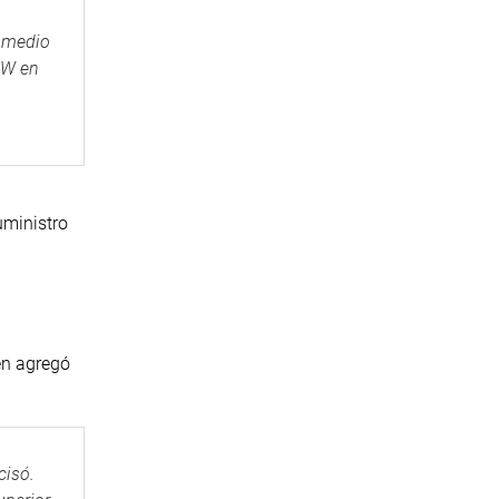
l medio
MW en
uministro
ien agregó
cisó.