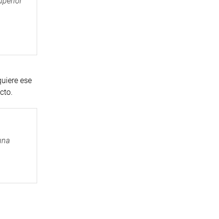
uperior
uiere ese
cto.
una