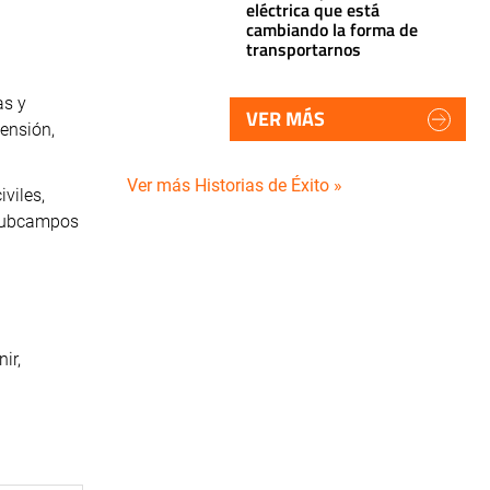
eléctrica que está
cambiando la forma de
transportarnos
as y
VER MÁS
tensión,
Ver más Historias de Éxito »
viles,
s subcampos
ir,