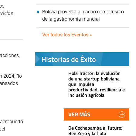
los
Bolivia proyecta al cacao como tesoro
rvicios
de la gastronomía mundial
Ver todos los Eventos »
sacciones,
Historias de Éxito
Hola Tractor: la evolución
n 2024, “lo
de una startup boliviana
que impulsa
transados
productividad, resiliencia e
inclusión agrícola
VER MÁS
 aeropuerto
De Cochabamba al futuro:
del
Bee Zero y la flota