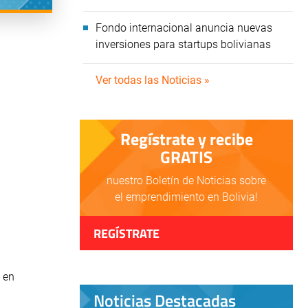
Fondo internacional anuncia nuevas
inversiones para startups bolivianas
Ver todas las Noticias »
Regístrate y recibe
GRATIS
nuestro Boletín de Noticias sobre
el emprendimiento en Bolivia!
REGÍSTRATE
, en
Noticias Destacadas