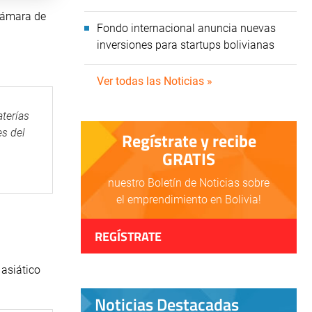
 Cámara de
Fondo internacional anuncia nuevas
inversiones para startups bolivianas
Ver todas las Noticias »
aterías
es del
Regístrate y recibe
GRATIS
nuestro Boletín de Noticias sobre
el emprendimiento en Bolivia!
REGÍSTRATE
 asiático
Noticias Destacadas