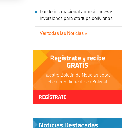
Fondo internacional anuncia nuevas
inversiones para startups bolivianas
Ver todas las Noticias »
Regístrate y recibe
GRATIS
nuestro Boletín de Noticias sobre
el emprendimiento en Bolivia!
REGÍSTRATE
Noticias Destacadas