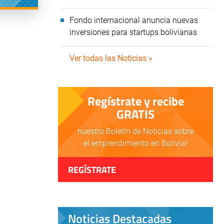
Fondo internacional anuncia nuevas
inversiones para startups bolivianas
Ver todas las Noticias »
Regístrate y recibe
GRATIS
nuestro Boletín de Noticias sobre
el emprendimiento en Bolivia!
REGÍSTRATE
Noticias Destacadas