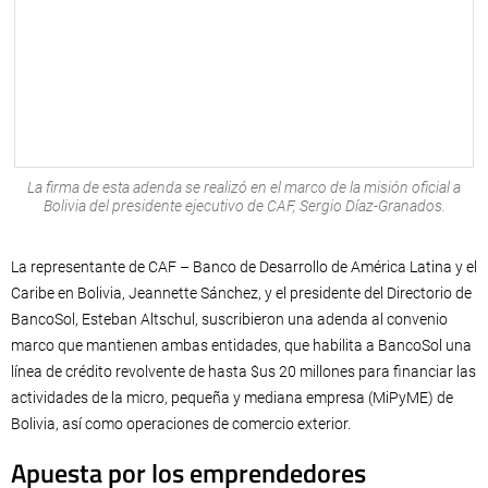
La firma de esta adenda se realizó en el marco de la misión oficial a
Bolivia del presidente ejecutivo de CAF, Sergio Díaz-Granados.
La representante de CAF – Banco de Desarrollo de América Latina y el
Caribe en Bolivia, Jeannette Sánchez, y el presidente del Directorio de
BancoSol, Esteban Altschul, suscribieron una adenda al convenio
marco que mantienen ambas entidades, que habilita a BancoSol una
línea de crédito revolvente de hasta $us 20 millones para financiar las
actividades de la micro, pequeña y mediana empresa (MiPyME) de
Bolivia, así como operaciones de comercio exterior.
Apuesta por los emprendedores