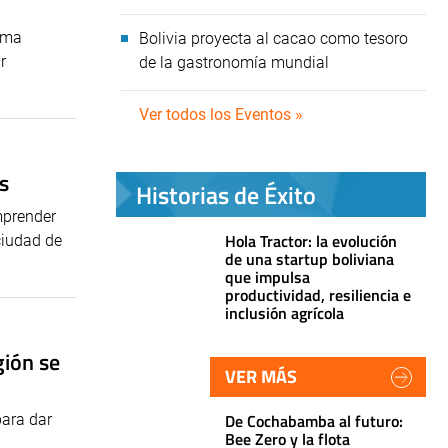
rma
Bolivia proyecta al cacao como tesoro
r
de la gastronomía mundial
Ver todos los Eventos »
s
Historias de Éxito
mprender
Hola Tractor: la evolución
ciudad de
de una startup boliviana
que impulsa
productividad, resiliencia e
inclusión agrícola
gión se
VER MÁS
De Cochabamba al futuro:
para dar
Bee Zero y la flota