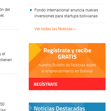
ón del
Fondo internacional anuncia nuevas
er,
inversiones para startups bolivianas
Ver todas las Noticias »
Regístrate y recibe
 el
GRATIS
ntienen
nuestro Boletín de Noticias sobre
el emprendimiento en Bolivia!
REGÍSTRATE
150
Noticias Destacadas
 las