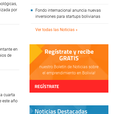
nológicas,
nizada por
Fondo internacional anuncia nuevas
inversiones para startups bolivianas
Ver todas las Noticias »
entante en
Regístrate y recibe
mios de
GRATIS
nuestro Boletín de Noticias sobre
el emprendimiento en Bolivia!
REGÍSTRATE
la cuarta
e este año
Noticias Destacadas