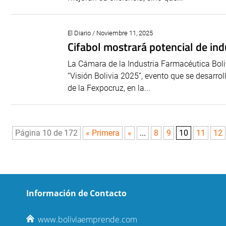
El Diario / Noviembre 11, 2025
Cifabol mostrará potencial de ind
La Cámara de la Industria Farmacéutica Boli
“Visión Bolivia 2025”, evento que se desarroll
de la Fexpocruz, en la...
Página 10 de 172
« Primera
«
...
8
9
10
11
12
Información de Contacto
www.boliviaemprende.com