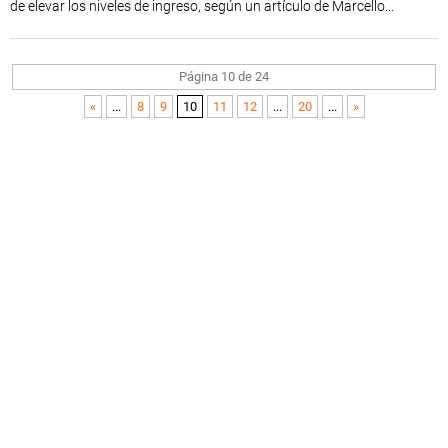
de elevar los niveles de ingreso, según un artículo de Marcello...
Página 10 de 24
«
...
8
9
10
11
12
...
20
...
»