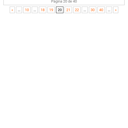
Página 20 de 40
«
...
10
...
18
19
20
21
22
...
30
40
...
»