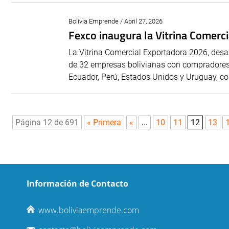
Bolivia Emprende / Abril 27, 2026
Fexco inaugura la Vitrina Comerc
La Vitrina Comercial Exportadora 2026, desar
de 32 empresas bolivianas con compradores i
Ecuador, Perú, Estados Unidos y Uruguay, co
Página 12 de 691
« Primera
«
...
10
11
12
13
Información de Contacto
www.boliviaemprende.com