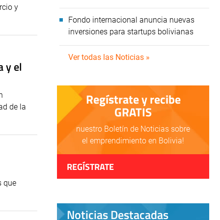
rcio y
Fondo internacional anuncia nuevas
inversiones para startups bolivianas
Ver todas las Noticias »
 y el
n
Regístrate y recibe
ad de la
GRATIS
nuestro Boletín de Noticias sobre
el emprendimiento en Bolivia!
REGÍSTRATE
s que
Noticias Destacadas