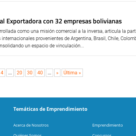
ial Exportadora con 32 empresas bolivianas
rollada como una misión comercial a la inversa, articula la part
nternacionales provenientes de Argentina, Brasil, Chile, Colomb
nsolidando un espacio de vinculación...
14
...
20
30
40
...
»
Última »
Temáticas de Emprendimiento
Acerca de Nosotros
Emprendimiento
Quiénes Somos
Concursos