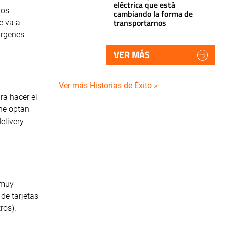
eléctrica que está
dos
cambiando la forma de
transportarnos
e va a
árgenes
VER MÁS
Ver más Historias de Éxito »
ra hacer el
ine optan
elivery
 muy
de tarjetas
ros).