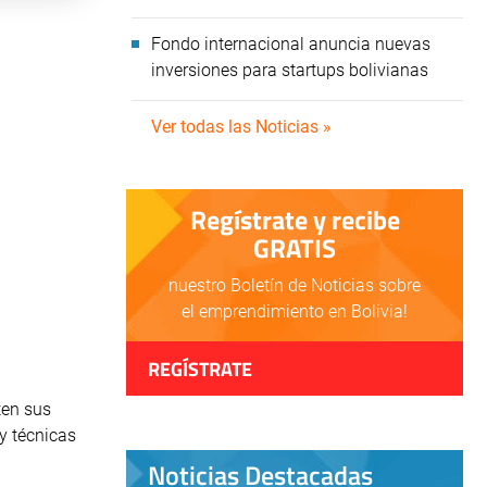
Fondo internacional anuncia nuevas
inversiones para startups bolivianas
Ver todas las Noticias »
Regístrate y recibe
GRATIS
nuestro Boletín de Noticias sobre
el emprendimiento en Bolivia!
REGÍSTRATE
ten sus
y técnicas
Noticias Destacadas