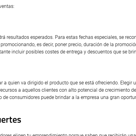
ventas:
drá resultados esperados. Para estas fechas especiales, se rec
á promocionando, es decir, poner precio, duración de la promoció
te incluir posibles costes de entrega y descuentos que se bri
 a quien va dirigido el producto que se está ofreciendo. Elegir
recursos a aquellos clientes con alto potencial de crecimiento de
upo de consumidores puede brindar a la empresa una gran oportu
uertes
dores eligen tu emprendimiento porque saben que recibirán una