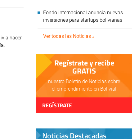
Fondo internacional anuncia nuevas
inversiones para startups bolivianas
Ver todas las Noticias »
ivia hacer
ía.
Regístrate y recibe
GRATIS
nuestro Boletín de Noticias sobre
el emprendimiento en Bolivia!
REGÍSTRATE
Noticias Destacadas