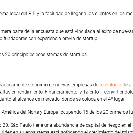
a local del PIB y la facilidad de llegar a los clientes en los m
rimera parte de la encuesta que está vinculada al éxito de nueva
 fundadores con experiencia previa de startup.
los 20 principales ecosistemas de startups.
s prácticamente sinónimo de nuevas empresas de
tecnología
de al
ltas en rendimiento, Financiamiento, y Talento – convirtiéndolo
anto al alcance de mercado, donde se coloca en el 4º lugar.
América del Norte y Europa, ocupando 16 de los 20 primeros lu
p 20. São Paulo tiene una abundancia de capital de riesgo en el
liquidez en su ecosistema está sofocando el crecimiento del mis