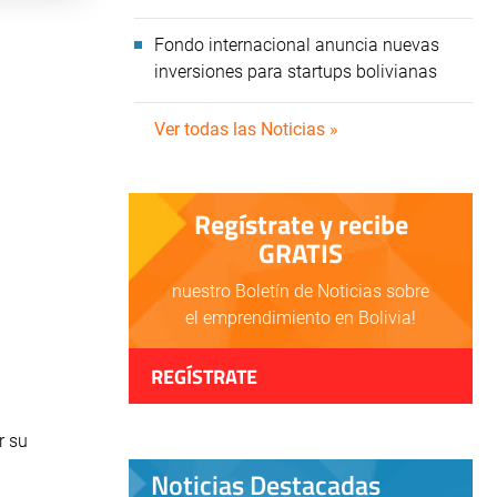
Fondo internacional anuncia nuevas
inversiones para startups bolivianas
Ver todas las Noticias »
Regístrate y recibe
GRATIS
nuestro Boletín de Noticias sobre
el emprendimiento en Bolivia!
REGÍSTRATE
r su
Noticias Destacadas