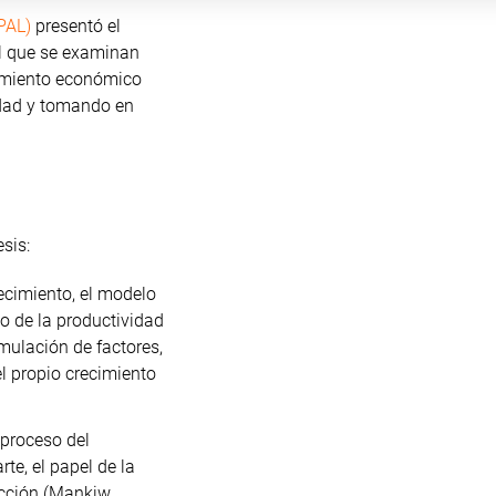
PAL)
presentó el
el que se examinan
cimiento económico
idad y tomando en
sis:
recimiento, el modelo
o de la productividad
umulación de factores,
l propio crecimiento
 proceso del
te, el papel de la
cción (Mankiw,