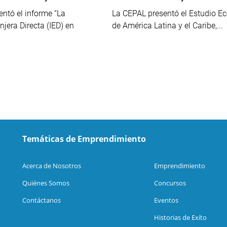
ntó el informe “La
La CEPAL presentó el Estudio 
njera Directa (IED) en
de América Latina y el Caribe,...
Temáticas de Emprendimiento
Acerca de Nosotros
Emprendimiento
Quiénes Somos
Concursos
Contáctanos
Eventos
Historias de Exíto