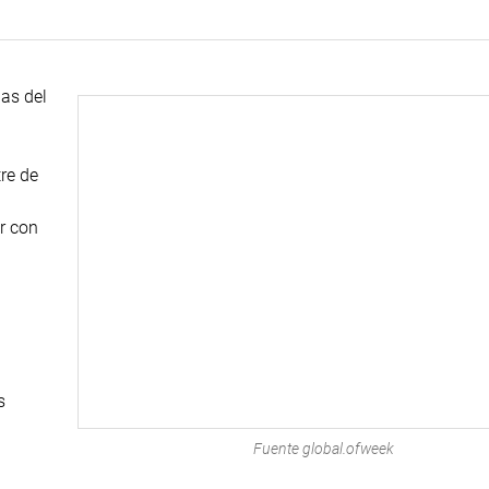
jas del
re de
r con
s
Fuente global.ofweek