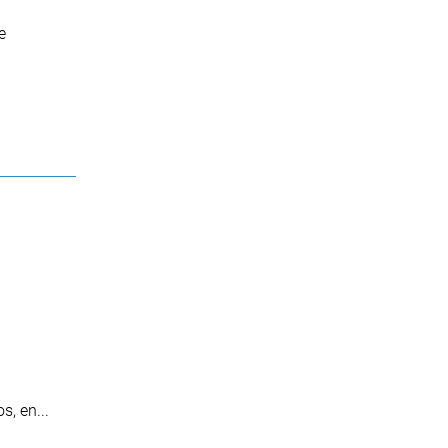
e
, en...