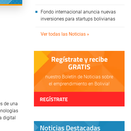
Fondo internacional anuncia nuevas
inversiones para startups bolivianas
Ver todas las Noticias »
Regístrate y recibe
GRATIS
nuestro Boletín de Noticias sobre
el emprendimiento en Bolivia!
REGÍSTRATE
es de una
cnologías
 digital
Noticias Destacadas