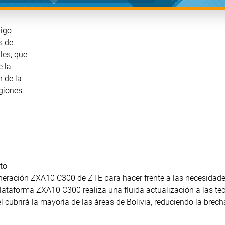
digo
s de
les, que
e la
n de la
giones,
to
eneración ZXA10 C300 de ZTE para hacer frente a las necesidad
plataforma ZXA10 C300 realiza una fluida actualización a las te
ubrirá la mayoría de las áreas de Bolivia, reduciendo la brecha