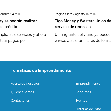
viembre 24, 2015
Página Siete / agosto 15, 2016
y se podrán realizar
Tigo Money y Western Union d
e crédito
servicio de remesas
plía sus servicios y ahora
Un migrante boliviano ya puede
tuar pagos por...
envíos a sus familiares de forma.
Temáticas de Emprendimiento
Acerca de Nosotros
Emprendimiento
Quiénes Somos
Concursos
Contáctanos
Eventos
Historias de Exíto