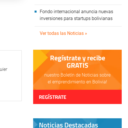
Fondo internacional anuncia nuevas
inversiones para startups bolivianas
Ver todas las Noticias »
Regístrate y recibe
GRATIS
uier
nuestro Boletín de Noticias sobre
el emprendimiento en Bolivia!
REGÍSTRATE
Noticias Destacadas