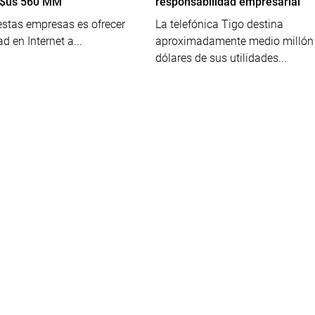
n $us 560 MM
responsabilidad empresarial
 estas empresas es ofrecer
La telefónica Tigo destina
d en Internet a...
aproximadamente medio millón
dólares de sus utilidades...