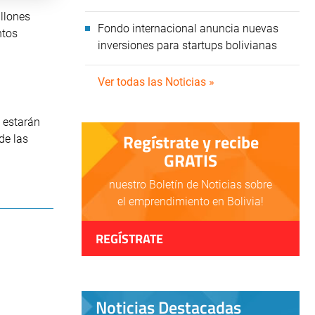
llones
Fondo internacional anuncia nuevas
ntos
inversiones para startups bolivianas
Ver todas las Noticias »
e estarán
Regístrate y recibe
de las
GRATIS
nuestro Boletín de Noticias sobre
el emprendimiento en Bolivia!
REGÍSTRATE
Noticias Destacadas