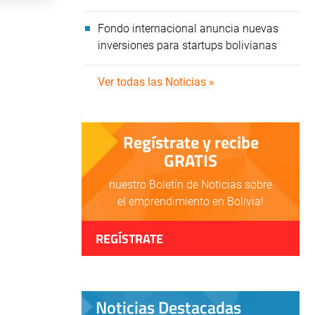
Fondo internacional anuncia nuevas
inversiones para startups bolivianas
Ver todas las Noticias »
Regístrate y recibe
GRATIS
nuestro Boletín de Noticias sobre
el emprendimiento en Bolivia!
REGÍSTRATE
Noticias Destacadas