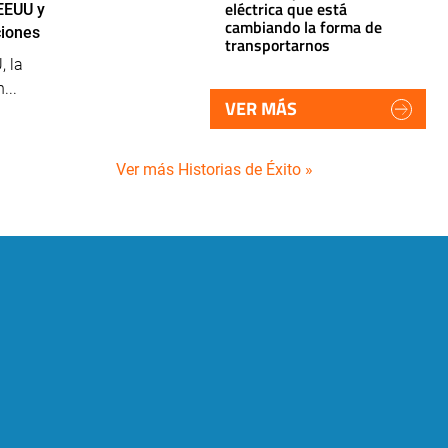
eléctrica que está
EEUU y
cambiando la forma de
ciones
transportarnos
, la
...
VER MÁS
Ver más Historias de Éxito »