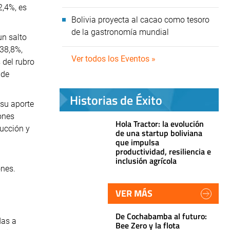
2,4%, es
Bolivia proyecta al cacao como tesoro
de la gastronomía mundial
un salto
 38,8%,
Ver todos los Eventos »
 del rubro
 de
Historias de Éxito
 su aporte
ones
Hola Tractor: la evolución
rucción y
de una startup boliviana
que impulsa
productividad, resiliencia e
inclusión agrícola
ones.
VER MÁS
De Cochabamba al futuro:
das a
Bee Zero y la flota