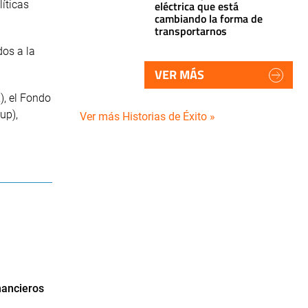
eléctrica que está
íticas
cambiando la forma de
transportarnos
dos a la
VER MÁS
), el Fondo
up),
Ver más Historias de Éxito »
nancieros