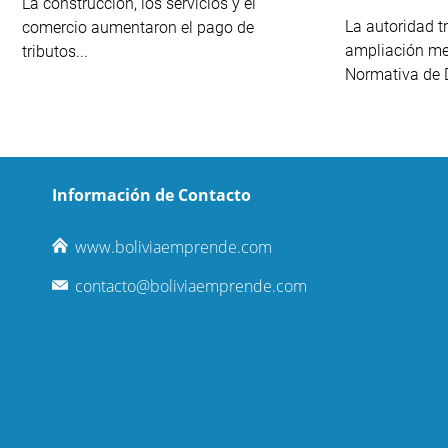
La construcción, los servicios y el
La autoridad tr
comercio aumentaron el pago de
ampliación me
tributos...
Normativa de D
Información de Contacto
www.boliviaemprende.com
contacto@boliviaemprende.com