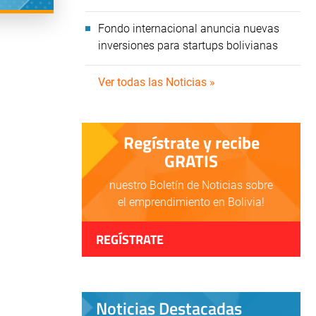
Fondo internacional anuncia nuevas
inversiones para startups bolivianas
Ver todas las Noticias »
Regístrate y recibe
GRATIS
nuestro Boletín de Noticias sobre
el emprendimiento en Bolivia!
REGÍSTRATE
Noticias Destacadas