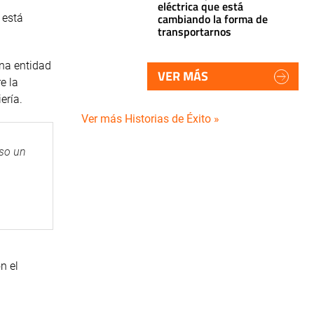
eléctrica que está
cambiando la forma de
 está
transportarnos
una entidad
VER MÁS
e la
ería.
Ver más Historias de Éxito »
eso un
n el