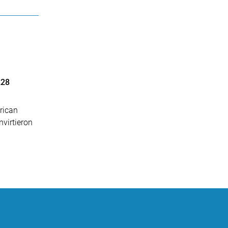
228
rican
nvirtieron