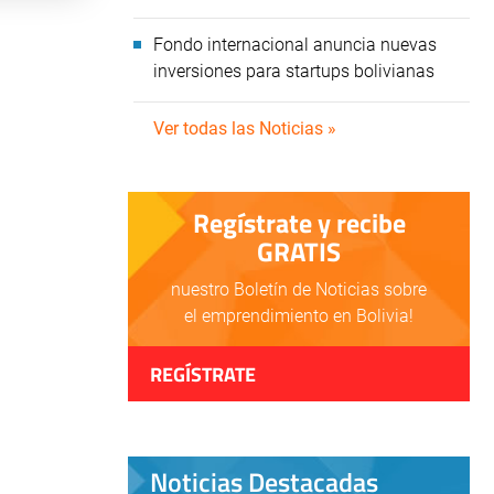
Fondo internacional anuncia nuevas
inversiones para startups bolivianas
Ver todas las Noticias »
Regístrate y recibe
GRATIS
nuestro Boletín de Noticias sobre
el emprendimiento en Bolivia!
REGÍSTRATE
Noticias Destacadas