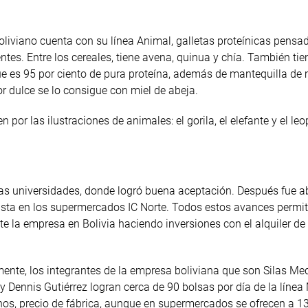
oliviano cuenta con su línea Animal, galletas proteínicas pensa
tes. Entre los cereales, tiene avena, quinua y chía. También tie
que es 95 por ciento de pura proteína, además de mantequilla de 
r dulce se lo consigue con miel de abeja.
 por las ilustraciones de animales: el gorila, el elefante y el le
as universidades, donde logró buena aceptación. Después fue a
asta en los supermercados IC Norte. Todos estos avances permit
 la empresa en Bolivia haciendo inversiones con el alquiler de
ente, los integrantes de la empresa boliviana que son Silas Me
 y Dennis Gutiérrez logran cerca de 90 bolsas por día de la línea
nos, precio de fábrica, aunque en supermercados se ofrecen a 13