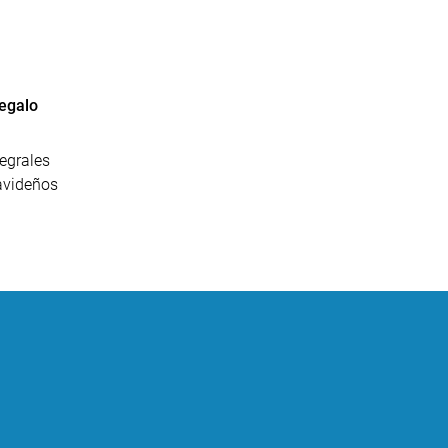
egalo
egrales
avideños