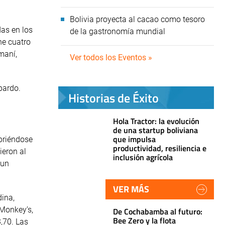
Bolivia proyecta al cacao como tesoro
das en los
de la gastronomía mundial
ne cuatro
maní,
Ver todos los Eventos »
opardo.
Historias de Éxito
Hola Tractor: la evolución
de una startup boliviana
que impulsa
briéndose
productividad, resiliencia e
ieron al
inclusión agrícola
 un
VER MÁS
dina,
 Monkey’s,
De Cochabamba al futuro:
Bee Zero y la flota
,70. Las