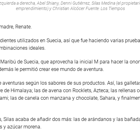
zquierda a derecha, Abel Shiany, Denni Gutiérrez, Silas Medina (el propietari
emprendimiento) y Christian Alcócer Fuente: Los Tiempos
 madre, Renate.
dientes utilizados en Suecia, así que fue haciendo varias prueb
ombinaciones ideales.
a Maribú de Suecia, que aprovecha la inicial M para hacer la on
demás le permitió crear ese mundo de aventura.
 aventuras según los sabores de sus productos. Así, las galleta
e de Himalaya; las de avena con Rocklets, Azteca; las rellenas 
ami; las de canela con manzana y chocolate, Sahara, y finalmen
s, Silas acaba de añadir dos más: las de arándanos y las bañad
es y azúcar morena.