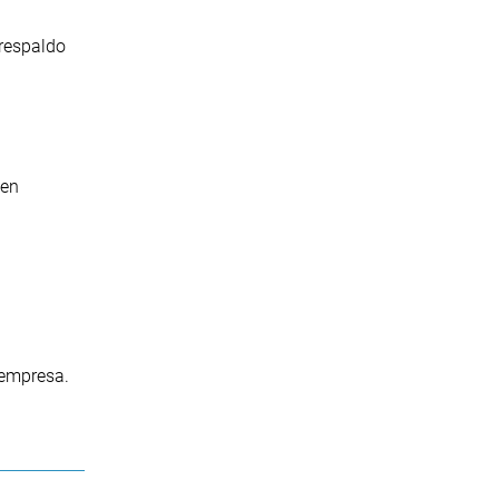
 respaldo
 en
 empresa.