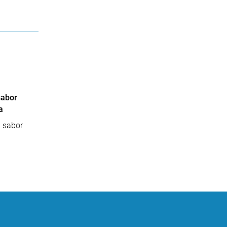
sabor
a
l sabor