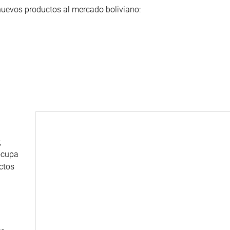
 nuevos productos al mercado boliviano:
,
ocupa
ctos