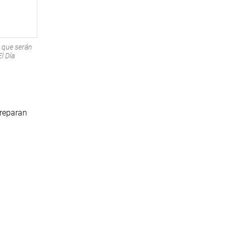
s que serán
l Día
preparan