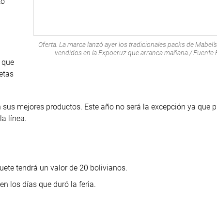
to
Oferta. La marca lanzó ayer los tradicionales packs de Mabel’
vendidos en la Expocruz que arranca mañana./ Fuente E
r que
etas
 sus mejores productos. Este año no será la excepción ya que 
a línea.
ete tendrá un valor de 20 bolivianos.
 los días que duró la feria.