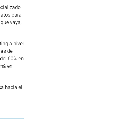
ecializado
datos para
 que vaya,
ing a nivel
ias de
 del 60% en
amá en
a hacia el