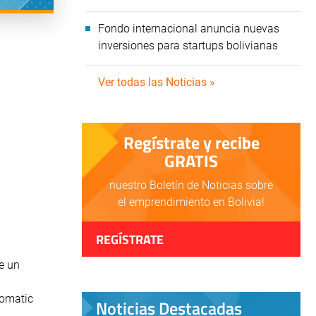
Fondo internacional anuncia nuevas
inversiones para startups bolivianas
Ver todas las Noticias »
Regístrate y recibe
GRATIS
nuestro Boletín de Noticias sobre
el emprendimiento en Bolivia!
REGÍSTRATE
e un
domatic
Noticias Destacadas