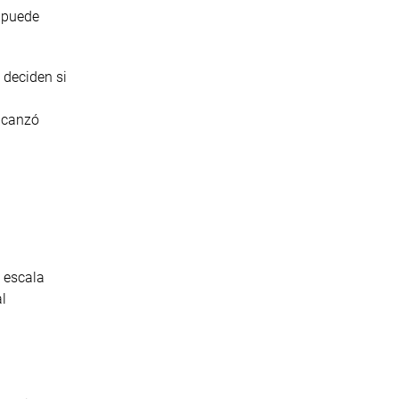
 puede
 deciden si
alcanzó
e escala
l