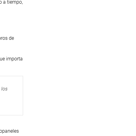
o a tiempo,
oros de
que importa
 los
mopaneles